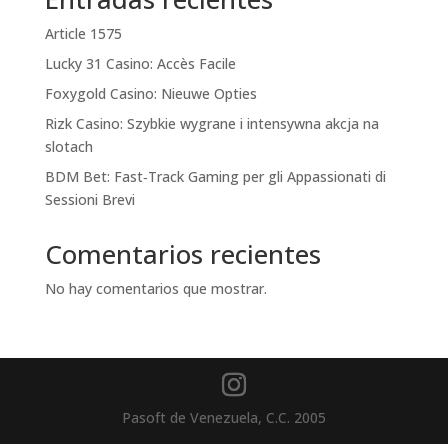
Article 1575
Lucky 31 Casino: Accès Facile
Foxygold Casino: Nieuwe Opties
Rizk Casino: Szybkie wygrane i intensywna akcja na
slotach
BDM Bet: Fast‑Track Gaming per gli Appassionati di
Sessioni Brevi
Comentarios recientes
No hay comentarios que mostrar.
Pasoft de Venezuela, C.C. 2005